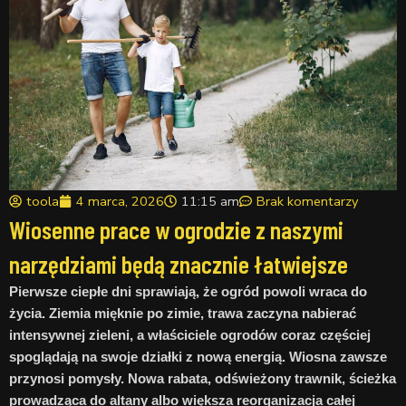
toola
4 marca, 2026
11:15 am
Brak komentarzy
Wiosenne prace w ogrodzie z naszymi
narzędziami będą znacznie łatwiejsze
Pierwsze ciepłe dni sprawiają, że ogród powoli wraca do
życia. Ziemia mięknie po zimie, trawa zaczyna nabierać
intensywnej zieleni, a właściciele ogrodów coraz częściej
spoglądają na swoje działki z nową energią. Wiosna zawsze
przynosi pomysły. Nowa rabata, odświeżony trawnik, ścieżka
prowadząca do altany albo większa reorganizacja całej