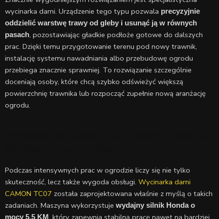
wycinarka darni. Urządzenie tego typu pozwala
precyzyjnie
oddzielić warstwę trawy od gleby i usunąć ją w równych
, pozostawiając gładkie podłoże gotowe do dalszych
pasach
prac. Dzięki temu przygotowanie terenu pod nowy trawnik,
instalację systemu nawadniania albo przebudowę ogrodu
przebiega znacznie sprawniej. To rozwiązanie szczególnie
doceniają osoby, które chcą szybko odświeżyć większą
powierzchnię trawnika lub rozpocząć zupełnie nową aranżację
ogrodu.
Wycinarka darni CAMON TC07 z silnikiem Honda 5,5
KM ułatwia prace ogrodowe
Podczas intensywnych prac w ogrodzie liczy się nie tylko
skuteczność, lecz także wygoda obsługi.
Wycinarka darni
CAMON TC07
została zaprojektowana właśnie z myślą o takich
zadaniach. Maszyna wykorzystuje
wydajny silnik Honda o
, który zapewnia stabilną pracę nawet na bardziej
mocy 5,5 KM