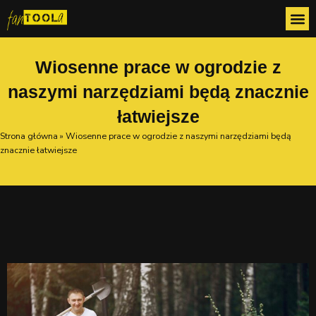
Przejdź
do
treści
Wiosenne prace w ogrodzie z
naszymi narzędziami będą znacznie
łatwiejsze
Strona główna
»
Wiosenne prace w ogrodzie z naszymi narzędziami będą
znacznie łatwiejsze