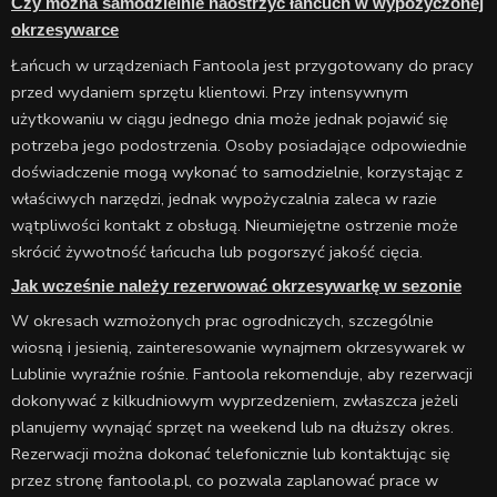
Czy można samodzielnie naostrzyć łańcuch w wypożyczonej
okrzesywarce
Łańcuch w urządzeniach Fantoola jest przygotowany do pracy
przed wydaniem sprzętu klientowi. Przy intensywnym
użytkowaniu w ciągu jednego dnia może jednak pojawić się
potrzeba jego podostrzenia. Osoby posiadające odpowiednie
doświadczenie mogą wykonać to samodzielnie, korzystając z
właściwych narzędzi, jednak wypożyczalnia zaleca w razie
wątpliwości kontakt z obsługą. Nieumiejętne ostrzenie może
skrócić żywotność łańcucha lub pogorszyć jakość cięcia.
Jak wcześnie należy rezerwować okrzesywarkę w sezonie
W okresach wzmożonych prac ogrodniczych, szczególnie
wiosną i jesienią, zainteresowanie wynajmem okrzesywarek w
Lublinie wyraźnie rośnie. Fantoola rekomenduje, aby rezerwacji
dokonywać z kilkudniowym wyprzedzeniem, zwłaszcza jeżeli
planujemy wynająć sprzęt na weekend lub na dłuższy okres.
Rezerwacji można dokonać telefonicznie lub kontaktując się
przez stronę fantoola.pl, co pozwala zaplanować prace w