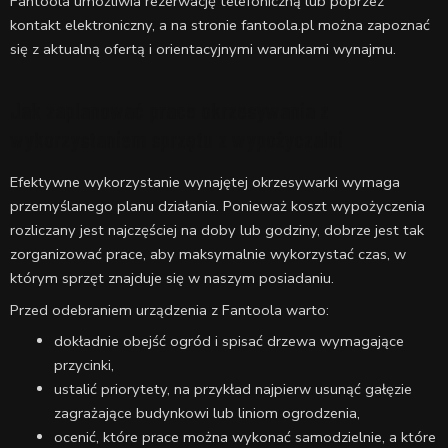
Fantoola umożliwia rezerwację telefoniczną lub poprzez
kontakt elektroniczny, a na stronie fantoola.pl można zapoznać
się z aktualną ofertą i orientacyjnymi warunkami wynajmu.
Jak zaplanować prace okrzesywania z
wykorzystaniem sprzętu z wypożyczalni
Efektywne wykorzystanie wynajętej okrzesywarki wymaga
przemyślanego planu działania. Ponieważ koszt wypożyczenia
rozliczany jest najczęściej na doby lub godziny, dobrze jest tak
zorganizować prace, aby maksymalnie wykorzystać czas, w
którym sprzęt znajduje się w naszym posiadaniu.
Przed odebraniem urządzenia z Fantoola warto:
dokładnie obejść ogród i spisać drzewa wymagające
przycinki,
ustalić priorytety, na przykład najpierw usunąć gałęzie
zagrażające budynkowi lub liniom ogrodzenia,
ocenić, które prace można wykonać samodzielnie, a które