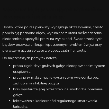
Najczęstsze błędy początkujących użytkowników
okrzesywarek i jak ich uniknąć
Osoby, które po raz pierwszy wynajmują okrzesywarkę, często
popełniają podobne błędy, wynikające z braku doświadczenia i
niedocenienia specyfiki pracy na wysokości. Świadomość tych
błędów pozwala uniknąć niepotrzebnych problemów już przy
pierwszym użyciu sprzętu z wypożyczalni Fantoola.
Do najczęstszych pomyłek należą:
próba cięcia zbyt grubych gałęzi nieodpowiednim typem
urządzenia,
praca przy maksymalnie wysuniętym wysięgniku bez
zachowania stabilnej pozycji,
brak wystarczającej przestrzeni na swobodne opadanie
gałęzi,
lekceważenie konieczności regularnego smarowania
łańcucha,