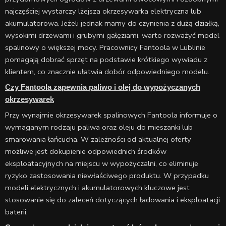
najczęściej wystarczy lżejsza okrzesywarka elektryczna lub
akumulatorowa. Jeżeli jednak mamy do czynienia z dużą działką,
wysokimi drzewami i grubymi gałęziami, warto rozważyć model
spalinowy o większej mocy. Pracownicy Fantoola w Lublinie
pomagają dobrać sprzęt na podstawie krótkiego wywiadu z
klientem, co znacznie ułatwia dobór odpowiedniego modelu.
Czy Fantoola zapewnia paliwo i olej do wypożyczanych
okrzesywarek
Przy wynajmie okrzesywarek spalinowych Fantoola informuje o
wymaganym rodzaju paliwa oraz oleju do mieszanki lub
smarowania łańcucha. W zależności od aktualnej oferty
możliwe jest dokupienie odpowiednich środków
eksploatacyjnych na miejscu w wypożyczalni, co eliminuje
ryzyko zastosowania niewłaściwego produktu. W przypadku
modeli elektrycznych i akumulatorowych kluczowe jest
stosowanie się do zaleceń dotyczących ładowania i eksploatacji
baterii.