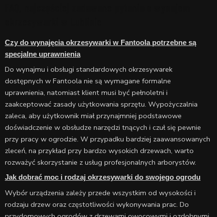
FAQ, najczęściej zadawane pytania o wynajem
okrzesywarki w Lublinie
Czy do wynajęcia okrzesywarki w Fantoola potrzebne są
specjalne uprawnienia
Do wynajmu i obsługi standardowych okrzesywarek
dostępnych w Fantoola nie są wymagane formalne
uprawnienia, natomiast klient musi być pełnoletni i
zaakceptować zasady użytkowania sprzętu. Wypożyczalnia
zaleca, aby użytkownik miał przynajmniej podstawowe
doświadczenie w obsłudze narzędzi tnących i czuł się pewnie
przy pracy w ogrodzie. W przypadku bardziej zaawansowanych
zleceń, na przykład przy bardzo wysokich drzewach, warto
rozważyć skorzystanie z usług profesjonalnych arborystów.
Jak dobrać moc i rodzaj okrzesywarki do swojego ogrodu
Wybór urządzenia zależy przede wszystkim od wysokości i
rodzaju drzew oraz częstotliwości wykonywania prac. Do
przydomowych ogrodów z drzewami owocowymi i ozdobnymi