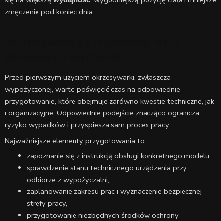
się na większą
, wygodniejszą pozycję ciała i mniejsze
wydajność
zmęczenie pod koniec dnia.
Jak przygotować się do pierwszego użycia
okrzesywarki z wypożyczalni
Przed pierwszym użyciem okrzesywarki, zwłaszcza
wypożyczonej, warto poświęcić czas na odpowiednie
przygotowanie, które obejmuje zarówno kwestie techniczne, jak
i organizacyjne. Odpowiednie podejście znacząco ogranicza
ryzyko wypadków i przyspiesza sam proces pracy.
Najważniejsze elementy przygotowania to:
zapoznanie się z instrukcją obsługi konkretnego modelu,
sprawdzenie stanu technicznego urządzenia przy
odbiorze z wypożyczalni,
zaplanowanie zakresu prac i wyznaczenie bezpiecznej
strefy pracy,
przygotowanie niezbędnych środków ochrony