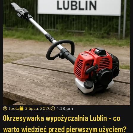
toola
3 lipca, 2026
4:19 pm
Okrzesywarka wypożyczalnia Lublin – co
warto wiedzieć przed pierwszym użyciem?