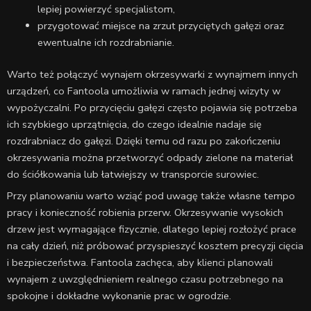
lepiej powierzyć specjalistom,
przygotować miejsce na zrzut przyciętych gałęzi oraz
ewentualne ich rozdrabnianie.
Warto też połączyć wynajem okrzesywarki z wynajmem innych
urządzeń, co Fantoola umożliwia w ramach jednej wizyty w
wypożyczalni. Po przycięciu gałęzi często pojawia się potrzeba
ich szybkiego uprzątnięcia, do czego idealnie nadaje się
rozdrabniacz do gałęzi. Dzięki temu od razu po zakończeniu
okrzesywania można przetworzyć odpady zielone na materiał
do ściółkowania lub łatwiejszy w transporcie surowiec.
Przy planowaniu warto wziąć pod uwagę także własne tempo
pracy i konieczność robienia przerw. Okrzesywanie wysokich
drzew jest wymagające fizycznie, dlatego lepiej rozłożyć prace
na cały dzień, niż próbować przyspieszyć kosztem precyzji cięcia
i bezpieczeństwa. Fantoola zachęca, aby klienci planowali
wynajem z uwzględnieniem realnego czasu potrzebnego na
spokojne i dokładne wykonanie prac w ogrodzie.