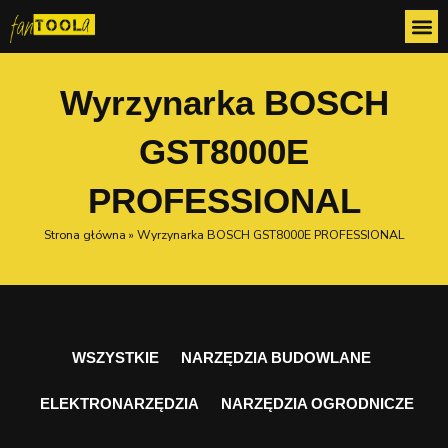
Przejdź
do
treści
Wyrzynarka BOSCH
GST8000E
PROFESSIONAL
Strona główna
»
Wyrzynarka BOSCH GST8000E PROFESSIONAL
WSZYSTKIE
NARZĘDZIA BUDOWLANE
ELEKTRONARZĘDZIA
NARZĘDZIA OGRODNICZE