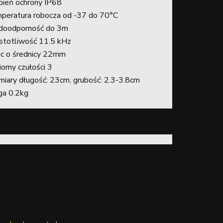
pień ochrony IP68
peratura robocza od -37 do 70°C
oodporność do 3m
stotliwość 11.5 kHz
ic o średnicy 22mm
iomy czułości 3
iary długość: 23cm, grubość: 2.3-3.8cm
a 0.2kg