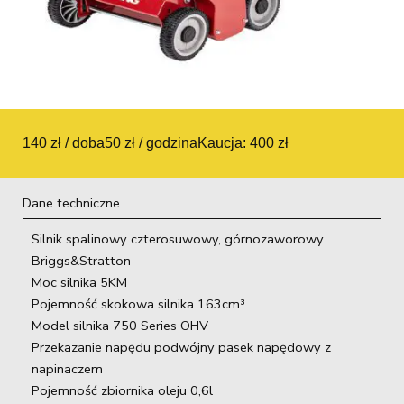
140 zł / doba
50 zł / godzina
Kaucja: 400 zł
Dane techniczne
Silnik spalinowy czterosuwowy, górnozaworowy
Briggs&Stratton
Moc silnika 5KM
Pojemność skokowa silnika 163cm³
Model silnika 750 Series OHV
Przekazanie napędu podwójny pasek napędowy z
napinaczem
Pojemność zbiornika oleju 0,6l