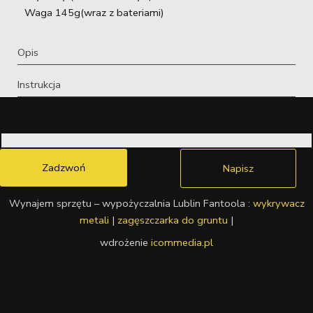
Waga 145g(wraz z bateriami)
Opis
Instrukcja
Zadzwoń
Napisz
Wynajem sprzętu – wypożyczalnia Lublin Fantoola :
wykrywacz
metali
|
zagęszczarka do gruntu
|
wdrożenie
icommedia.pl