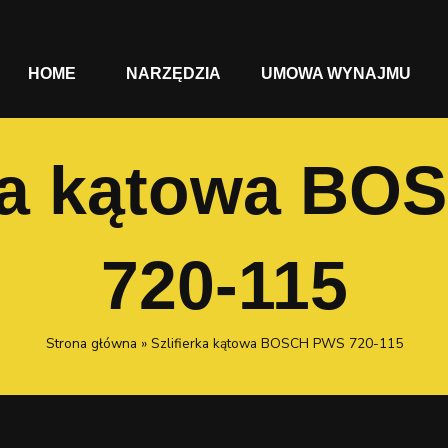
HOME
NARZĘDZIA
UMOWA WYNAJMU
rka kątowa B
720-115
Strona główna
»
Szlifierka kątowa BOSCH PWS 720-115