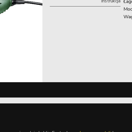
Instrukcja
Łago
Moc
Wag