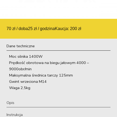
70 zł / doba
25 zł / godzina
Kaucja: 200 zł
Dane techniczne
Moc silnika 1400W
Prędkość obrotowa na biegu jałowym 4000 –
9000obr/min
Maksymalna średnica tarczy 125mm
Gwint wrzeciona M14
Waga 2,5kg
Opis
Instrukcja