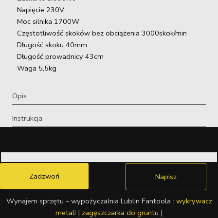
Napięcie 230V
Moc silnika 1700W
Częstotliwość skoków bez obciążenia 3000skok/min
Długość skoku 40mm
Długość prowadnicy 43cm
Waga 5,5kg
Opis
Instrukcja
Zadzwoń
Napisz
Wynajem sprzętu – wypożyczalnia Lublin Fantoola :
wykrywacz
metali
|
zagęszczarka do gruntu
|