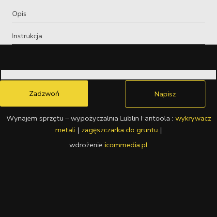
Opis
Instrukcja
Zadzwoń
Napisz
Wynajem sprzętu – wypożyczalnia Lublin Fantoola :
wykrywacz
metali
|
zagęszczarka do gruntu
|
wdrożenie
icommedia.pl