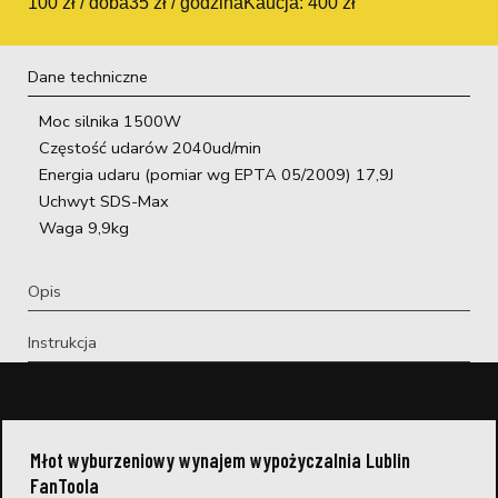
100 zł / doba
35 zł / godzina
Kaucja: 400 zł
Dane techniczne
Moc silnika 1500W
Częstość udarów 2040ud/min
Energia udaru (pomiar wg EPTA 05/2009) 17,9J
Uchwyt SDS-Max
Waga 9,9kg
Opis
Instrukcja
Młot wyburzeniowy wynajem wypożyczalnia Lublin
FanToola