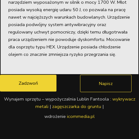
narzędziem wyposażonym w silnik o mocy 1700 W. Młot
posiada wysoką energię udaru 50 J, co pozwala na pracę
nawet w najcięższych warunkach budowlanych. Urządzenie
posiada podwójny system antywibracyjny oraz
regulowany uchwyt pomocniczy, dzięki temu długotrwała
praca urządzeniem nie powoduje dyskomfortu. Mocowanie
dla osprzętu typu HEX. Urządzenie posiada chłodzenie
olejem co znacznie zmniejsza ryzyko przegrzania się.
Zadzwoń
Napisz
Wynajem sprzętu – wypożyczalnia Lublin Fantoola :
wykrywacz
metali
|
zagęszczarka do gruntu
|
wdrożenie
icommedia.pl