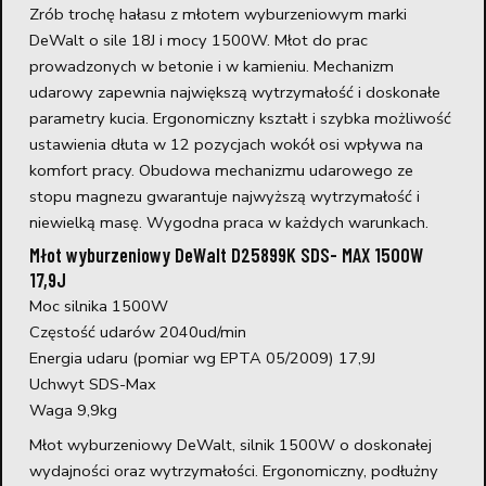
Zrób trochę hałasu z młotem wyburzeniowym marki
DeWalt o sile 18J i mocy 1500W. Młot do prac
prowadzonych w betonie i w kamieniu. Mechanizm
udarowy zapewnia największą wytrzymałość i doskonałe
parametry kucia. Ergonomiczny kształt i szybka możliwość
ustawienia dłuta w 12 pozycjach wokół osi wpływa na
komfort pracy. Obudowa mechanizmu udarowego ze
stopu magnezu gwarantuje najwyższą wytrzymałość i
niewielką masę. Wygodna praca w każdych warunkach.
Młot wyburzeniowy DeWalt D25899K SDS- MAX 1500W
17,9J
Moc silnika 1500W
Częstość udarów 2040ud/min
Energia udaru (pomiar wg EPTA 05/2009) 17,9J
Uchwyt SDS-Max
Waga 9,9kg
Młot wyburzeniowy DeWalt, silnik 1500W o doskonałej
wydajności oraz wytrzymałości. Ergonomiczny, podłużny