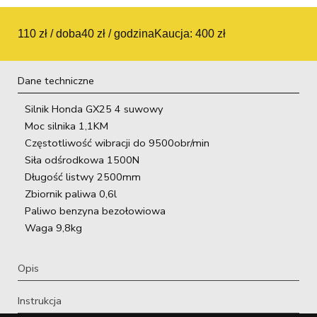
110 zł / doba
40 zł / godzina
Kaucja: 400 zł
Dane techniczne
Silnik Honda GX25 4 suwowy
Moc silnika 1,1KM
Częstotliwość wibracji do 9500obr/min
Siła odśrodkowa 1500N
Długość listwy 2500mm
Zbiornik paliwa 0,6l
Paliwo benzyna bezołowiowa
Waga 9,8kg
Opis
Instrukcja