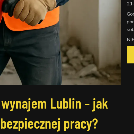
21-
God
pon
so
NI
wynajem Lublin – jak
 bezpiecznej pracy?