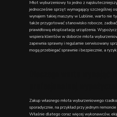
Młot wyburzeniowy to jedno z najskuteczniejszyc
jednocześnie sprzęt wymagający szczególnej os
wynajem takiej maszyny w Lublinie, warto nie t
także przygotować stanowisko robocze, zadbać 
prawidłową eksploatację urządzenia. Wypożyczalni
wspiera klientów w doborze młota wyburzeniowe
zapewnia sprawny i regularnie serwisowany sp
mogą przebiegać sprawnie i bezpiecznie, a ryzy
Dlaczego warto wynająć 
profesjonalnej wypożycza
Zakup własnego młota wyburzeniowego rzadko jes
sporadycznie, na przykład przy jednym remoncie
Właśnie dlatego coraz więcej wykonawców, ek