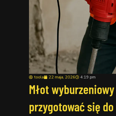
toola
22 maja, 2026
4:19 pm
Młot wyburzeniowy 
przygotować się do