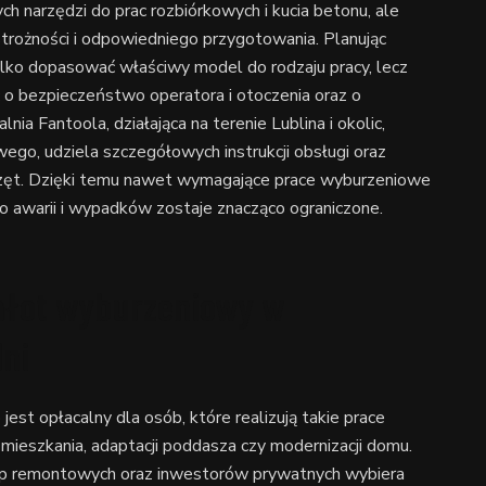
h narzędzi do prac rozbiórkowych i kucia betonu, ale
trożności i odpowiedniego przygotowania. Planując
ylko dopasować właściwy model do rodzaju pracy, lecz
o bezpieczeństwo operatora i otoczenia oraz o
a Fantoola, działająca na terenie Lublina i okolic,
go, udziela szczegółowych instrukcji obsługi oraz
rzęt. Dzięki temu nawet wymagające prace wyburzeniowe
ko awarii i wypadków zostaje znacząco ograniczone.
młot wyburzeniowy w
lni
t opłacalny dla osób, które realizują takie prace
 mieszkania, adaptacji poddasza czy modernizacji domu.
ip remontowych oraz inwestorów prywatnych wybiera