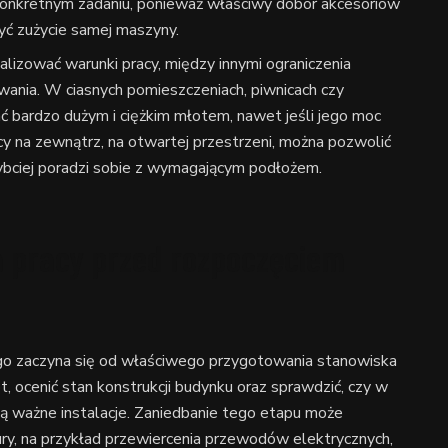
konkretnym zadaniu, ponieważ właściwy dobór akcesoriów
yć zużycie samej maszyny.
lizować warunki pracy, między innymi ograniczenia
ania. W ciasnych pomieszczeniach, piwnicach czy
ć bardzo dużym i ciężkim młotem, nawet jeśli jego moc
acy na zewnątrz, na otwartej przestrzeni, można pozwolić
zybciej poradzi sobie z wymagającym podłożem.
 pracy przed rozpoczęciem
o zaczyna się od właściwego przygotowania stanowiska
, ocenić stan konstrukcji budynku oraz sprawdzić, czy w
ją ważne instalacje. Zaniedbanie tego etapu może
ry, na przykład przewiercenia przewodów elektrycznych,