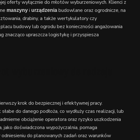
ojej oferty wyłącznie do młotów wyburzeniowych. Klienci z
nne
i
budowlane oraz ogrodnicze, na
maszyny
urządzenia
sztowania, drabiny, a także wertykulatory czy
 placu budowy lub ogrodu bez konieczności angażowania
ug znacząco upraszcza logistykę i przyspiesza
ot wyburzeniowy do rodzaju
wszy krok do bezpiecznej i efektywnej pracy.
słabe do danego podłoża, co wydłuży czas realizacji, lub
 nadmierne obciążenie operatora oraz ryzyko uszkodzenia
a, jako doświadczona wypożyczalnia, pomaga
w odniesieniu do planowanych zadań oraz warunków