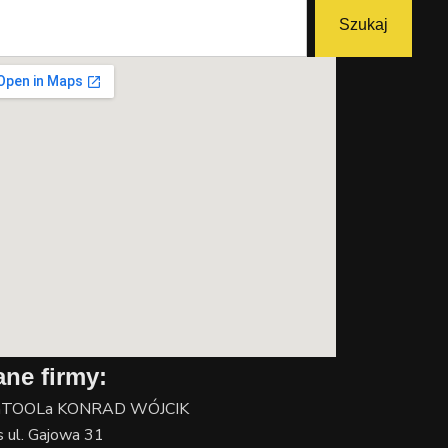
kaj
Szukaj
ne firmy:
nTOOLa KONRAD WÓJCIK
 ul. Gajowa 31