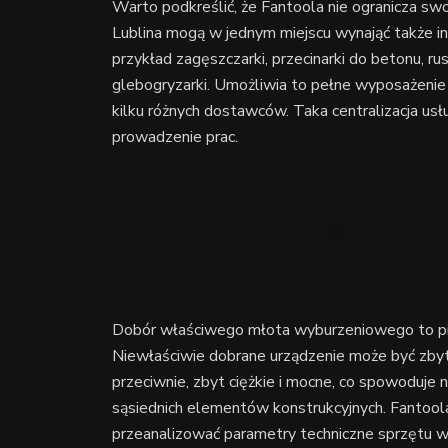
Warto podkreślić, że Fantoola nie ogranicza sw
Lublina mogą w jednym miejscu wynająć także i
przykład zagęszczarki, przecinarki do betonu, ru
glebogryzarki. Umożliwia to pełne wyposażenie
kilku różnych dostawców. Taka centralizacja usł
prowadzenie prac.
Jak dobrać odpowiedni mł
prac
Dobór właściwego młota wyburzeniowego to pier
Niewłaściwie dobrane urządzenie może być zbyt 
przeciwnie, zbyt ciężkie i mocne, co spowoduje
sąsiednich elementów konstrukcyjnych. Fantool
przeanalizować parametry techniczne sprzętu 