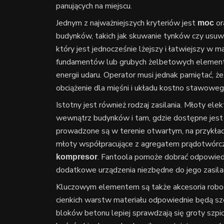
panujących na miejscu.
Jednym z najważniejszych kryteriów jest
or
moc
budynków, takich jak skuwanie tynków czy usuwa
który jest jednocześnie lżejszy i łatwiejszy w
fundamentów lub grubych żelbetowych elementó
energii udaru. Operator musi jednak pamiętać, że
obciążenie dla mięśni i układu kostno stawoweg
Istotny jest również rodzaj zasilania. Młoty ele
wewnątrz budynków i tam, gdzie dostępne jest s
prowadzone są w terenie otwartym, na przykład
młoty współpracujące z agregatem prądotwórc
. Fantoola pomoże dobrać odpowiedn
kompresor
dodatkowe urządzenia niezbędne do jego zasilan
Kluczowym elementem są także akcesoria robocze
cienkich warstw materiału odpowiednie będą szer
bloków betonu lepiej sprawdzają się groty szpi