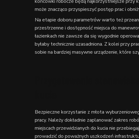
końcówki robocze będą najkorzystniejsze przy 
może znacząco przyspieszyć postęp prac i obniż
Na etapie doboru parametrów warto też przeana
przestrzenne i dostępność miejsca do manewrow
łazienkach nie zawsze da się wygodnie operowa
byłaby technicznie uzasadniona. Z kolei przy pr
sobie na bardziej masywne urządzenie, które s
Przygotowanie stanowiska
kucia
Bezpieczne korzystanie z młota wyburzenioweg
pracy. Należy dokładnie zaplanować zakres robót
miejscach przewidzianych do kucia nie przebiega
prowadzić do poważnych uszkodzeń infrastruktu