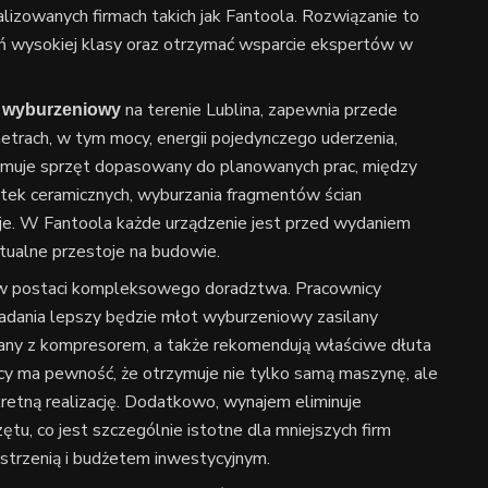
izowanych firmach takich jak Fantoola. Rozwiązanie to
eń wysokiej klasy oraz otrzymać wsparcie ekspertów w
na terenie Lublina, zapewnia przede
 wyburzeniowy
trach, w tym mocy, energii pojedynczego uderzenia,
zymuje sprzęt dopasowany do planowanych prac, między
ytek ceramicznych, wyburzania fragmentów ścian
je. W Fantoola każde urządzenie jest przed wydaniem
tualne przestoje na budowie.
w postaci kompleksowego doradztwa. Pracownicy
zadania lepszy będzie młot wyburzeniowy zasilany
ny z kompresorem, a także rekomendują właściwe dłuta
ący ma pewność, że otrzymuje nie tylko samą maszynę, ale
etną realizację. Dodatkowo, wynajem eliminuje
tu, co jest szczególnie istotne dla mniejszych firm
strzenią i budżetem inwestycyjnym.