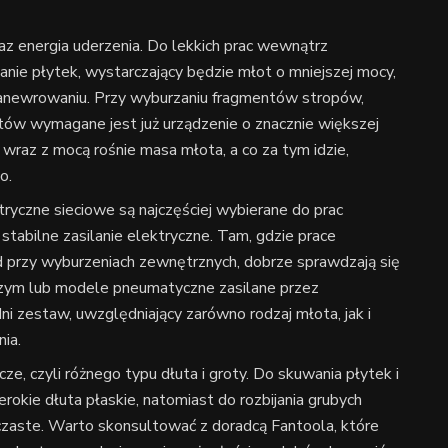
az energia uderzenia. Do lekkich prac wewnątrz
nie płytek, wystarczający będzie młot o mniejszej mocy,
 manewrowaniu. Przy wyburzaniu fragmentów stropów,
w wymagane jest już urządzenie o znacznie większej
 wraz z mocą rośnie masa młota, a co za tym idzie,
o.
ktryczne sieciowe są najczęściej wybierane do prac
tabilne zasilanie elektryczne. Tam, gdzie prace
 przy wyburzeniach zewnętrznych, dobrze sprawdzają się
zym lub modele pneumatyczne zasilane przez
i zestaw, uwzględniający zarówno rodzaj młota, jak i
ia.
, czyli różnego typu dłuta i groty. Do skuwania płytek i
okie dłuta płaskie, natomiast do rozbijania grubych
czaste. Warto skonsultować z doradcą Fantoola, które