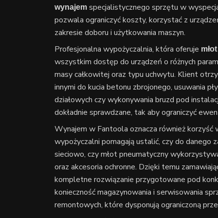
specjalistycznego sprzętu w wyspecjal
wynajem
pozwala ograniczyć koszty, korzystać z urządz
zakresie doboru i użytkowania maszyn.
Profesjonalna wypożyczalnia, która oferuje
młot
wszystkim dostęp do urządzeń o różnych parame
masy całkowitej oraz typu uchwytu. Klient otr
innymi do kucia betonu zbrojonego, usuwania pł
działowych czy wykonywania bruzd pod instalac
dokładnie sprawdzane, tak aby ograniczyć ewen
Wynajem w Fantoola oznacza również korzyść 
wypożyczalni pomagają ustalić, czy do danego 
sieciowo, czy młot pneumatyczny wykorzystywa
oraz akcesoria ochronne. Dzięki temu zamawiaj
kompletne rozwiązanie przygotowane pod konkr
konieczność magazynowania i serwisowania sprzę
remontowych, które dysponują ograniczoną prze