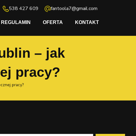
538 427 609
fantoola7@gmail.com
REGULAMIN
OFERTA
KONTAKT
blin – jak
ej pracy?
cznej pracy?