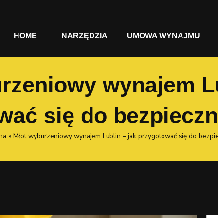
HOME
NARZĘDZIA
UMOWA WYNAJMU
rzeniowy wynajem Lu
wać się do bezpieczn
na
»
Młot wyburzeniowy wynajem Lublin – jak przygotować się do bezpie