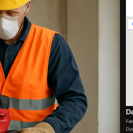
Szu
Da
Fa
Dys