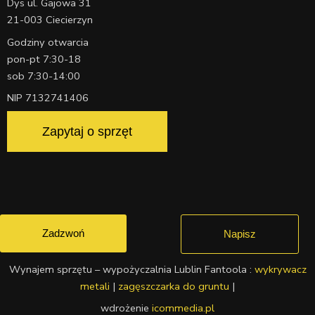
Dys ul. Gajowa 31
21-003 Ciecierzyn
Godziny otwarcia
pon-pt 7:30-18
sob 7:30-14:00
NIP 7132741406
Zapytaj o sprzęt
Zadzwoń
Napisz
Wynajem sprzętu – wypożyczalnia Lublin Fantoola :
wykrywacz
metali
|
zagęszczarka do gruntu
|
wdrożenie
icommedia.pl