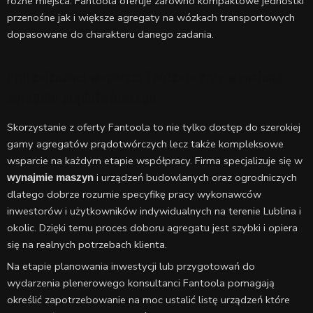
różne miejsca. Fantoola oferuje zarówno kompaktowe jednostki
przenośne jak i większe agregaty na wózkach transportowych
dopasowane do charakteru danego zadania.
Profesjonalne wsparcie Fantoola przy wynajmie
agregatu prądotwórczego
Skorzystanie z oferty Fantoola to nie tylko dostęp do szerokiej
gamy agregatów prądotwórczych lecz także kompleksowe
wsparcie na każdym etapie współpracy. Firma specjalizuje się w
i urządzeń budowlanych oraz ogrodniczych
wynajmie maszyn
dlatego dobrze rozumie specyfikę pracy wykonawców
inwestorów i użytkowników indywidualnych na terenie Lublina i
okolic. Dzięki temu proces doboru agregatu jest szybki i opiera
się na realnych potrzebach klienta.
Na etapie planowania inwestycji lub przygotowań do
wydarzenia plenerowego konsultanci Fantoola pomagają
określić zapotrzebowanie na moc ustalić listę urządzeń które