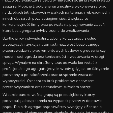
możliwość świadczenia usług w miejscach gdzie brakuje stałego
zasilania. Mobilne źródło energii umożliwia wykonywanie prac
na działkach letniskowych w parkach na terenach rekreacyjnych i
innych obszarach poza zasięgiem sieci. Zwiększa to
konkurencyjność firmy oraz pozwala na przyjmowanie zleceń
które bez agregatu byłyby trudne do zrealizowania.
Użytkownicy indywidualni z Lublina korzystający z usług
wypożyczalni zyskują natomiast możliwość bezpiecznego
przeprowadzenia prac remontowych budowy ogrodzenia czy
modernizacji ogrodu bez konieczności inwestowania w drogi
sprzęt. Wynajem na określony czas pozwala korzystać z
profesjonalnego agregatu jedynie wtedy gdy jest on faktycznie
potrzebny a po zakończeniu prac urządzenie wraca do
wypożyczalni. Oznacza to brak problemów z serwisem
przechowywaniem oraz naturalnym zużyciem sprzętu.
Wreszcie bardzo ważną grupą są przedsiębiorcy którzy
potrzebują zabezpieczenia na wypadek przerw w dostawie
prądu. Dla nich agregat prądotwórczy wynajęty z Fantoola
może stanowić element planu ciągłości działania. W przypadku