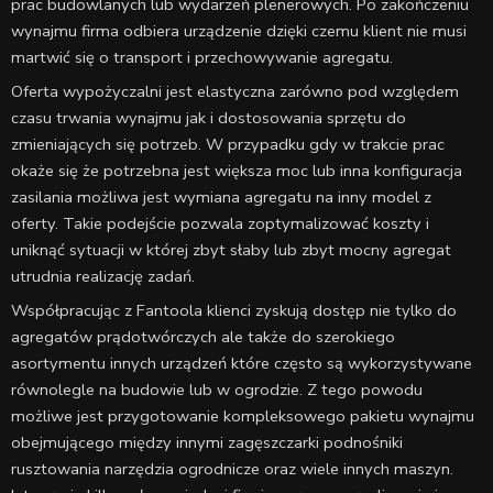
prac budowlanych lub wydarzeń plenerowych. Po zakończeniu
wynajmu firma odbiera urządzenie dzięki czemu klient nie musi
martwić się o transport i przechowywanie agregatu.
Oferta wypożyczalni jest elastyczna zarówno pod względem
czasu trwania wynajmu jak i dostosowania sprzętu do
zmieniających się potrzeb. W przypadku gdy w trakcie prac
okaże się że potrzebna jest większa moc lub inna konfiguracja
zasilania możliwa jest wymiana agregatu na inny model z
oferty. Takie podejście pozwala zoptymalizować koszty i
uniknąć sytuacji w której zbyt słaby lub zbyt mocny agregat
utrudnia realizację zadań.
Współpracując z Fantoola klienci zyskują dostęp nie tylko do
agregatów prądotwórczych ale także do szerokiego
asortymentu innych urządzeń które często są wykorzystywane
równolegle na budowie lub w ogrodzie. Z tego powodu
możliwe jest przygotowanie kompleksowego pakietu wynajmu
obejmującego między innymi zagęszczarki podnośniki
rusztowania narzędzia ogrodnicze oraz wiele innych maszyn.