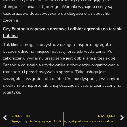
stałego zasilania zastępczego. Warunki wynajmu i ceny są
każdorazowo dopasowywane do długości oraz specyfiki
zlecenia.
Czy Fantoola zapewnia dostawę i odbiór agregatu na terenie
Lublina
Tak klienci mogą skorzystać z usługi transportu agregatu
bezpośrednio na miejsce realizacji prac lub wydarzenia. Po
zakończeniu wynajmu urządzenie jest odbierane przez ekipę
Fantoola co zwalnia użytkownika z obowiązku organizowania
transportu i przechowywania sprzętu. Taka usługa jest
szczególnie wygodna dla osób które nie dysponują własnymi
środkami transportu lub chcą oszczędzić czas przeznaczony na
logistykę.
Prev
POPRZEDNI
NASTĘPNY
Agregat prądotwórczy wynajem Lublin – kiedy warto zdecydować się na wynajem sprzętu?
Agregat prądotwórczy wypożyczalnia Lublin – jak wybrać odpowiedni agregat do swoich potrzeb?