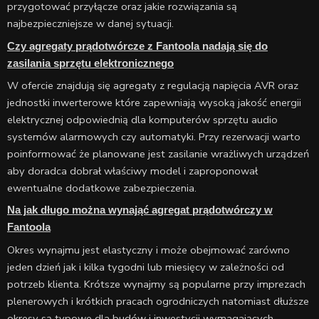
przygotować przyłącze oraz jakie rozwiązania są
najbezpieczniejsze w danej sytuacji.
Czy agregaty prądotwórcze z Fantoola nadają się do
zasilania sprzętu elektronicznego
W ofercie znajdują się agregaty z regulacją napięcia AVR oraz
jednostki inwerterowe które zapewniają wysoką jakość energii
elektrycznej odpowiednią dla komputerów sprzętu audio
systemów alarmowych czy automatyki. Przy rezerwacji warto
poinformować że planowane jest zasilanie wrażliwych urządzeń
aby doradca dobrał właściwy model i zaproponował
ewentualne dodatkowe zabezpieczenia.
Na jak długo można wynająć agregat prądotwórczy w
Fantoola
Okres wynajmu jest elastyczny i może obejmować zarówno
jeden dzień jak i kilka tygodni lub miesięcy w zależności od
potrzeb klienta. Krótsze wynajmy są popularne przy imprezach
plenerowych i krótkich pracach ogrodniczych natomiast dłuższe
okresy są typowe dla budów i inwestycji wymagających