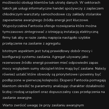
możliwości obsługi klientów lub utratę danych. W sektorach
takich jak usługi informatyczne handel spożywczy z zapleczem
chłodniczym warsztaty samochodowe czy zakłady stolarskie
zapewnienie awaryjnego źródła energii jest kluczowe.
Wypożyczalnia Fantoola oferuje rozwiązania które można
tymczasowo zintegrować z istniejącą instalacją elektryczną
firmy tak aby w razie zaniku napięcia nastąpiło szybkie
przełączenie na zasilanie z agregatu.
Istotnym aspektem jest tutaj prawidłowy dobór mocy i
konfiguracji systemu zasilania. Agregat używany jako
rezerwowe źródło energii powinien mieć odpowiedni zapas
mocy względem sumy obciążeń które mają być zasilane. Należy
również ustalić które obwody są priorytetowe i powinny być
podłączone w pierwszej kolejności. Eksperci Fantoola pomagają
klientom określić te parametry analizując charakter działalności
liczbę i rodzaj urządzeń oraz dopuszczalny czas przełączenia na
zasilanie awaryjne.
Warto zwrócić uwagę że przy zasilaniu awaryjnym