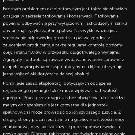
Istotnym problemem eksploatacyjnym jest także niewłaściwa
obsługa w zakresie tankowania i konserwacji. Tankowanie
powinno odbywać się przy wyłączonym i schłodzonym silniku
aby uniknąć ryzyka zapłonu paliwa. Niezwykle ważne jest
stosowanie odpowiedniego rodzaju paliwa zgodnie z
zaleceniami producenta a także regularna kontrola poziomu
oleju i stanu filtrów w przypadku długotrwałego wynajmu.
Agregaty Fantoola są zawsze wydawane w pełni sprawne z
uzupełnionymi płynami eksploatacyjnymi a klient otrzymuje
jasne wskazówki dotyczące dalszej obsługi.
Pominięcie zasad eksploatacji dotyczących obciążenia
częściowego i pełnego także może wpływać na trwałość
agregatu. Praca przez długi czas bez obciążenia lub z bardzo
małym obciążeniem nie jest korzystna dla jednostek
spalinowych i może prowadzić do ich szybszego zużycia. Z
drugiej strony praca nieustannie na granicy możliwości mocy
znamionowej przyspiesza zużycie podzespołów i zwiększa
ryzyko awarii. Dlatego tak istotne jest świadome planowanie