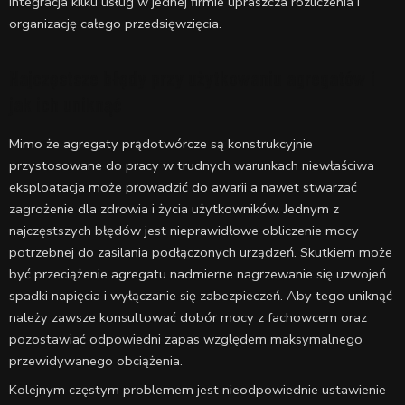
Integracja kilku usług w jednej firmie upraszcza rozliczenia i
organizację całego przedsięwzięcia.
Najczęstsze błędy przy użytkowaniu agregatów i
jak ich uniknąć
Mimo że agregaty prądotwórcze są konstrukcyjnie
przystosowane do pracy w trudnych warunkach niewłaściwa
eksploatacja może prowadzić do awarii a nawet stwarzać
zagrożenie dla zdrowia i życia użytkowników. Jednym z
najczęstszych błędów jest nieprawidłowe obliczenie mocy
potrzebnej do zasilania podłączonych urządzeń. Skutkiem może
być przeciążenie agregatu nadmierne nagrzewanie się uzwojeń
spadki napięcia i wyłączanie się zabezpieczeń. Aby tego uniknąć
należy zawsze konsultować dobór mocy z fachowcem oraz
pozostawiać odpowiedni zapas względem maksymalnego
przewidywanego obciążenia.
Kolejnym częstym problemem jest nieodpowiednie ustawienie