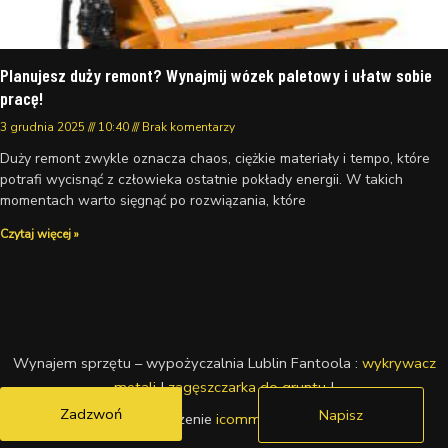
Planujesz duży remont? Wynajmij wózek paletowy i ułatw sobie
pracę!
3 grudnia 2025
10:40
Brak komentarzy
Duży remont zwykle oznacza chaos, ciężkie materiały i tempo, które
potrafi wycisnąć z człowieka ostatnie pokłady energii. W takich
momentach warto sięgnąć po rozwiązania, które
Czytaj więcej »
Wynajem sprzętu – wypożyczalnia Lublin Fantoola :
wykrywacz
metali
|
zagęszczarka do gruntu
|
Zadzwoń
Napisz
wdrożenie
icommedia.pl